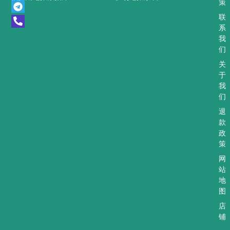
策
a
l
o
t
e
n
联
s
g
e
系
a
r
-
我
p
a
a
们
p
m
l
t
关
于
我
们
退
款
政
策
网
站
地
图
店
铺