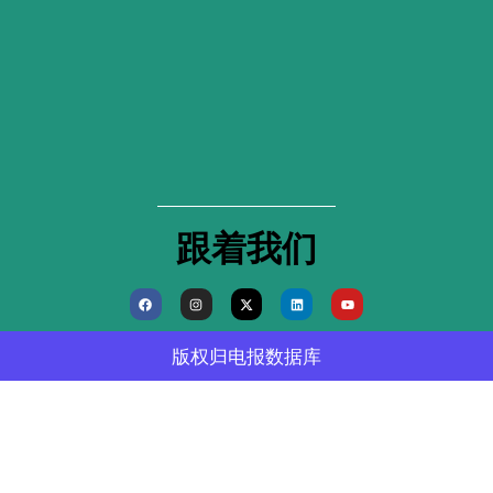
跟着我们
F
I
X
L
Y
a
n
-
i
o
c
s
t
n
u
e
t
w
k
t
b
a
i
e
u
版权归
电报数据库
o
g
t
d
b
o
r
t
i
e
k
a
e
n
m
r