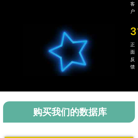
客
户
3
正
面
反
馈
购买我们的数据库