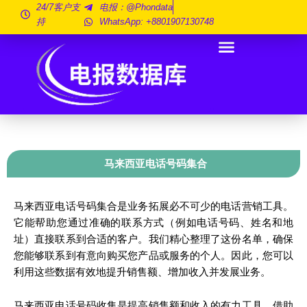
跳
24/7客户支
电报：@phondata
持
WhatsApp: +8801907130748
至
内
容
马来西亚电话号码集合
马来西亚电话号码集合是业务拓展必不可少的电话营销工具。
它能帮助您通过准确的联系方式（例如电话号码、姓名和地
址）直接联系到合适的客户。我们精心整理了这份名单，确保
您能够联系到有意向购买您产品或服务的个人。因此，您可以
利用这些数据有效地提升销售额、增加收入并发展业务。
马来西亚电话号码收集是提高销售额和收入的有力工具。借助