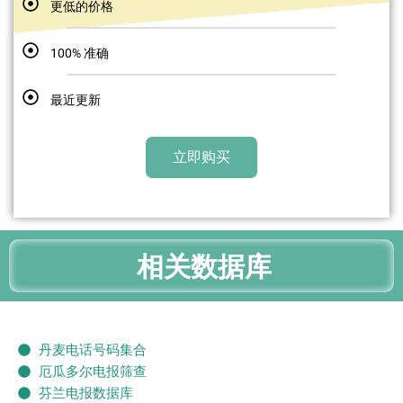
更低的价格
100% 准确
最近更新
立即购买
相关数据库
丹麦电话号码集合
厄瓜多尔电报筛查
芬兰电报数据库