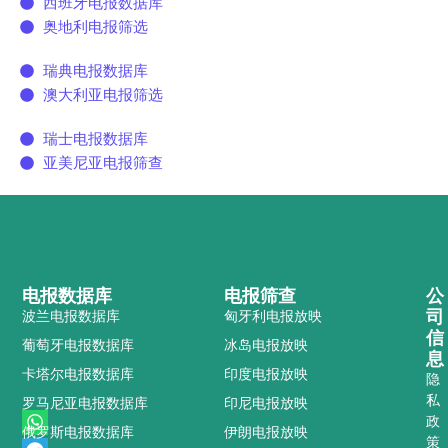
西班牙电报数据库
奥地利电报筛选
瑞典电报数据库
澳大利亚电报筛选
瑞士电报数据库
亚美尼亚电报筛查
电报数据库
电报筛查
公
司
波兰电报数据库
匈牙利电报放映
信
葡萄牙电报数据库
冰岛电报放映
息
卡塔尔电报数据库
印度电报放映
隐
私
罗马尼亚电报数据库
印尼电报放映
W
T
P
政
俄罗斯电报数据库
伊朗电报放映
h
e
h
策