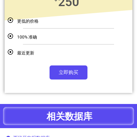
250
更低的价格
100% 准确
最近更新
立即购买
相关数据库