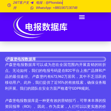
跳
24/7客户支
电报：@phondata
持
WhatsApp: +8801907130748
至
内
容
卢森堡电报数据库
卢森堡电报数据库可以成为您在全国范围内开展直销的转折
点。无论如何，我们的电报号码是在B2C平台上推广品牌和产
品的最佳途径。卢森堡约有673,962万居民，其中不乏活跃的
移动用户。此外，我们提供了近95%的有效线索，确保业务顺
利开展。我们的团队在安全方面严格遵守GDPR规则。
卢森堡电报数据库是一种更有效的营销技巧，可带来丰厚的投
资回报率（ROI）。因此，作为卖家，人们可以以更实惠的价