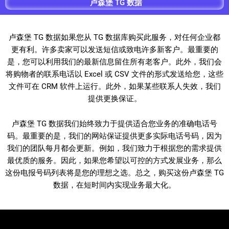
卢森堡 TG 数据
卢森堡 TG 数据如果您从 TG 数据库购买此服务，对任何企业都
更有利。许多卖家可以发送短信或致电许多新客户。最重要的
是，您可以利用我们的最新信息留住所有老客户。此外，我们会
将购物者的联系电话以 Excel 或 CSV 文件的形式发送给您，这些
文件可在 CRM 软件上运行。此外，如果某些联系人失效，我们
提供更换保证。
卢森堡 TG 数据我们始终致力于提供适合您业务的准确电话号
码。最重要的是，我们的网站保证提供更多实际电话号码，因为
我们的团队每月都会更新。例如，我们致力于根据您的需求提供
最优质的服务。因此，如果您希望以可控的方式发展业务，那么
这份电报号码列表将是您的理想之选。总之，购买这份卢森堡 TG
数据，在短时间内实现业务最大化。