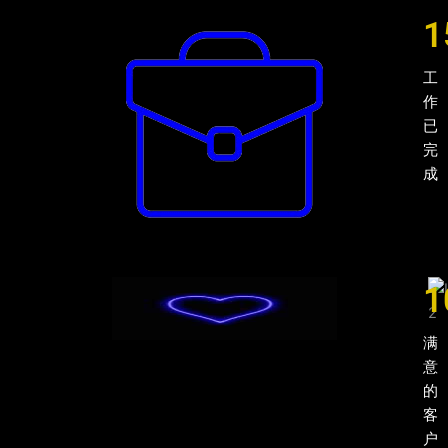
1
工
作
已
完
成
1
满
意
的
客
户