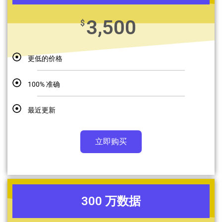
3,500
$
更低的价格
100% 准确
最近更新
立即购买
300 万数据