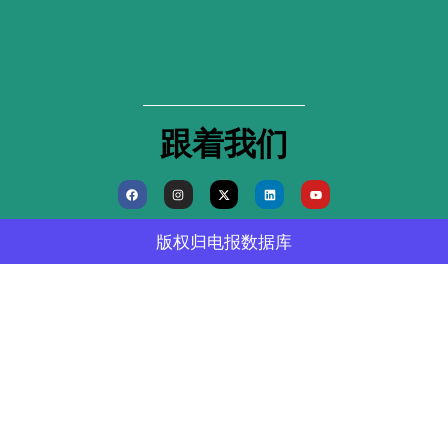
跟着我们
F
I
X
L
Y
a
n
-
i
o
c
s
t
n
u
e
t
w
k
t
b
a
i
e
u
版权归
电报数据库
o
g
t
d
b
o
r
t
i
e
k
a
e
n
m
r