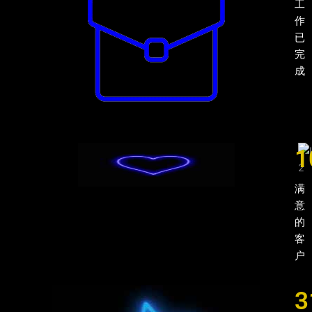
工
作
已
完
成
1
满
意
的
客
户
3