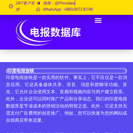
跳
24/7客户支
电报：@phondata
持
WhatsApp: +8801907130748
至
内
容
印度电报放映
印度电报放映是一款实用的软件。事实上，它不仅仅是一款消
息应用。它还具备媒体共享、语音、消息和群聊等功能。首
先，它允许企业使用文本、音频和视频内容与用户建立联系。
此外，企业还可以同时推广产品和分享动态。我们的印度电报
数据库是节省成本的营销活动的明智之选。此外，它还支持无
需支付广告费用的创意推广。例如，您可以快速为您的网站或
在线商店带来流量。