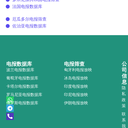
法国电报数据库
厄瓜多尔电报筛查
佐治亚电报数据库
电报数据库
电报筛查
公
司
波兰电报数据库
匈牙利电报放映
信
葡萄牙电报数据库
冰岛电报放映
息
卡塔尔电报数据库
印度电报放映
隐
私
罗马尼亚电报数据库
印尼电报放映
W
T
P
政
俄罗斯电报数据库
伊朗电报放映
h
e
h
策
a
l
o
t
e
n
联
s
g
e
系
a
r
-
我