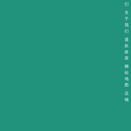
p
a
a
们
p
m
l
t
关
于
我
们
退
款
政
策
网
站
地
图
店
铺