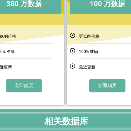
300 万数据
100 万数据
低的价格
更低的价格
00% 准确
100% 准确
近更新
最近更新
立即购买
立即购买
相关数据库