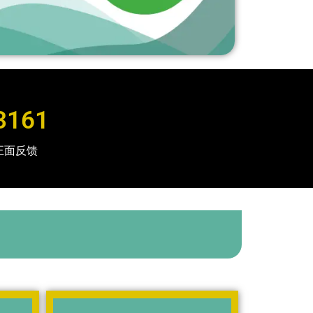
3161
正面反馈