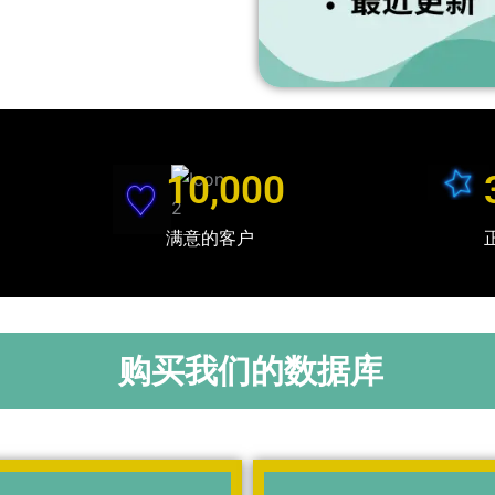
10,000
满意的客户
购买我们的数据库