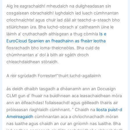
Aig ìre eagrachaidh! mheudaich na duilgheadasan sin
cosgaisean obrachaidh! lughdaich iad luach cùmhnantan
crìochnaichte! agus chuir iad dàil air teachd-a-steach bho
stiùirichean ùra. Bha luchd-obrach a’ caitheamh ùine le
làimh a’ cruthachadh aithisgean a thug còmhla
Is e
EuroCloud Spanien an fheadhainn as fheàrr leotha
fiosrachadh bho ioma-theicneòlas. Bha cuid de
chùmhnantan a’ dol à bith air sgàth droch
chleachdaidhean stòraidh.
A rèir sgrùdadh Forrester!“thuirt luchd-agallaimh
às deidh dhaibh tasgadh a dhèanamh ann an Docusign
CLM! gun d’ fhuair na buidhnean aca leasachaidhean mòra
ann an èifeachdas! follaiseachd! agus gèilleadh thairis air
pròiseasan riaghlaidh cùmhnant. ” Chaidh na
liosta puist-d
Ameireagaidh
cùmhnantan aca a chrìochnachadh mòran
nas luaithe agus chaidh an cur an gnìomh nas luaithe. Bha