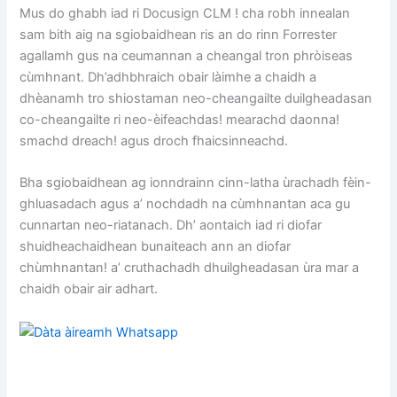
Mus do ghabh iad ri Docusign CLM ! cha robh innealan
sam bith aig na sgiobaidhean ris an do rinn Forrester
agallamh gus na ceumannan a cheangal tron ​​phròiseas
cùmhnant. Dh’adhbhraich obair làimhe a chaidh a
dhèanamh tro shiostaman neo-cheangailte duilgheadasan
co-cheangailte ri neo-èifeachdas! mearachd daonna!
smachd dreach! agus droch fhaicsinneachd.
Bha sgiobaidhean ag ionndrainn cinn-latha ùrachadh fèin-
ghluasadach agus a’ nochdadh na cùmhnantan aca gu
cunnartan neo-riatanach. Dh’ aontaich iad ri diofar
shuidheachaidhean bunaiteach ann an diofar
chùmhnantan! a’ cruthachadh dhuilgheadasan ùra mar a
chaidh obair air adhart.