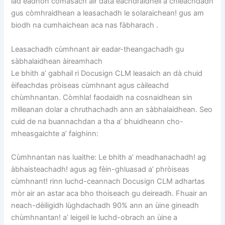
iad eadhon comasach air dàta eachdraidheil a chleachdadh
gus còmhraidhean a leasachadh le solaraichean! gus am
biodh na cumhaichean aca nas fàbharach .
Leasachadh cùmhnant air eadar-theangachadh gu
sàbhalaidhean àireamhach
Le bhith a’ gabhail ri Docusign CLM leasaich an dà chuid
èifeachdas pròiseas cùmhnant agus càileachd
chùmhnantan. Còmhla! faodaidh na cosnaidhean sin
milleanan dolar a chruthachadh ann an sàbhalaidhean. Seo
cuid de na buannachdan a tha a’ bhuidheann cho-
mheasgaichte a’ faighinn:
Cùmhnantan nas luaithe: Le bhith a’ meadhanachadh! ag
àbhaisteachadh! agus ag fèin-ghluasad a’ phròiseas
cùmhnant! rinn luchd-ceannach Docusign CLM adhartas
mòr air an astar aca bho thoiseach gu deireadh. Fhuair an
neach-dèiligidh lùghdachadh 90% ann an ùine gineadh
chùmhnantan! a’ leigeil le luchd-obrach an ùine a