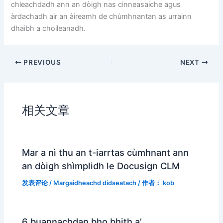
chleachdadh ann an dòigh nas cinneasaiche agus
àrdachadh air an àireamh de chùmhnantan as urrainn
dhaibh a choileanadh.
PREVIOUS
NEXT
相关文章
Mar a nì thu an t-iarrtas cùmhnant ann
an dòigh shìmplidh le Docusign CLM
发表评论
/
Margaidheachd didseatach
/ 作者：
kob
6 buannachdan bho bhith a’