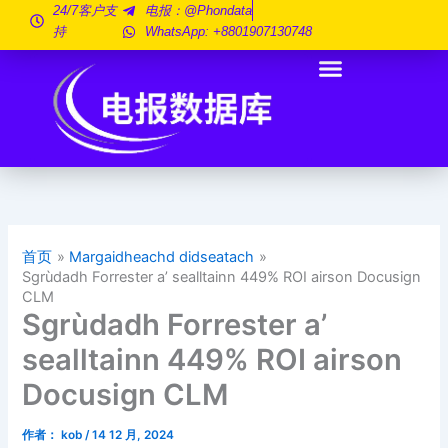
跳
24/7客户支
电报：@phondata
持
WhatsApp: +8801907130748
至
内
容
首页
Margaidheachd didseatach
Sgrùdadh Forrester a’ sealltainn 449% ROI airson Docusign
CLM
Sgrùdadh Forrester a’
sealltainn 449% ROI airson
Docusign CLM
作者：
kob
/
14 12 月, 2024