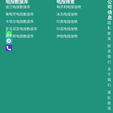
电报数据库
电报筛查
公
司
波兰电报数据库
匈牙利电报放映
信
葡萄牙电报数据库
冰岛电报放映
息
卡塔尔电报数据库
印度电报放映
隐
私
罗马尼亚电报数据库
印尼电报放映
W
T
P
政
俄罗斯电报数据库
伊朗电报放映
h
e
h
策
a
l
o
t
e
n
联
s
g
e
系
a
r
-
我
p
a
a
们
p
m
l
t
关
于
我
们
退
款
政
策