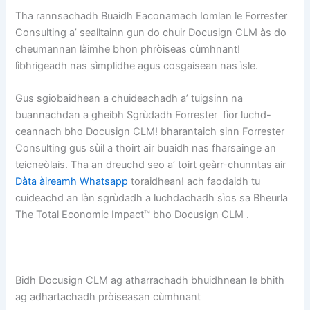
Tha rannsachadh Buaidh Eaconamach Iomlan le Forrester
Consulting a’ sealltainn gun do chuir Docusign CLM às do
cheumannan làimhe bhon phròiseas cùmhnant!
lìbhrigeadh nas sìmplidhe agus cosgaisean nas ìsle.
Gus sgiobaidhean a chuideachadh a’ tuigsinn na
buannachdan a gheibh Sgrùdadh Forrester fìor luchd-
ceannach bho Docusign CLM! bharantaich sinn Forrester
Consulting gus sùil a thoirt air buaidh nas fharsainge an
teicneòlais. Tha an dreuchd seo a’ toirt geàrr-chunntas air
Dàta àireamh Whatsapp
toraidhean! ach faodaidh tu
cuideachd an làn sgrùdadh a luchdachadh sìos sa Bheurla
The Total Economic Impact™ bho Docusign CLM .
Bidh Docusign CLM ag atharrachadh bhuidhnean le bhith
ag adhartachadh pròiseasan cùmhnant