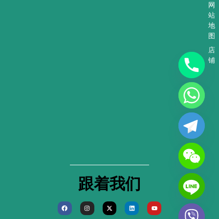
网
站
地
图
店
铺
跟着我们
F
I
X
L
Y
a
n
-
i
o
c
s
t
n
u