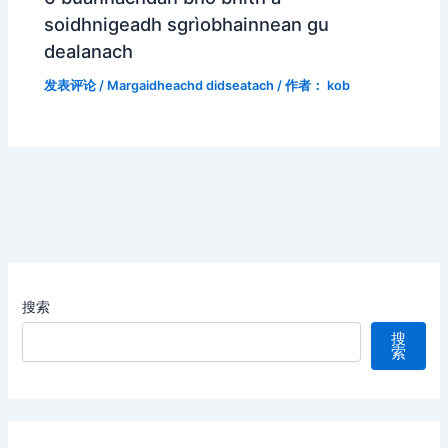
soidhnigeadh sgrìobhainnean gu
dealanach
发表评论
/
Margaidheachd didseatach
/ 作者：
kob
搜索
搜
索