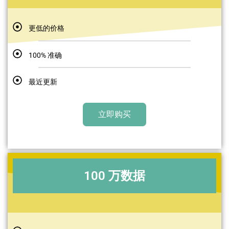
更低的价格
100% 准确
最近更新
立即购买
100 万数据