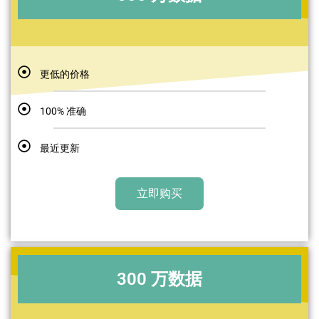
更低的价格
100% 准确
最近更新
立即购买
300 万数据