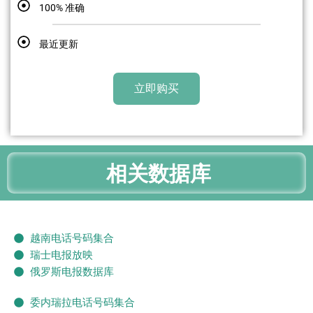
100% 准确
最近更新
立即购买
相关数据库
越南电话号码集合
瑞士电报放映
俄罗斯电报数据库
委内瑞拉电话号码集合