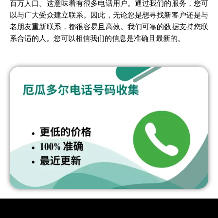
百万人口。这意味着有很多电话用户。通过我们的服务，您可
以与广大受众建立联系。因此，无论您是想寻找新客户还是与
老朋友重新联系，都很容易且高效。我们可靠的数据支持您联
系合适的人。您可以相信我们的信息是准确且最新的。