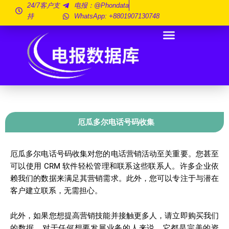
跳
24/7客户支
电报：@phondata
持
WhatsApp: +8801907130748
至
内
容
厄瓜多尔电话号码收集
厄瓜多尔电话号码收集对您的电话营销活动至关重要。您甚至
可以使用 CRM 软件轻松管理和联系这些联系人。许多企业依
赖我们的数据来满足其营销需求。此外，您可以专注于与潜在
客户建立联系，无需担心。
此外，如果您想提高营销技能并接触更多人，请立即购买我们
的数据。对于任何想要发展业务的人来说，它都是完美的资