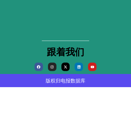
跟着我们
F
I
X
L
Y
a
n
-
i
o
c
s
t
n
u
e
t
w
k
t
b
a
i
e
u
版权归
电报数据库
o
g
t
d
b
o
r
t
i
e
k
a
e
n
m
r