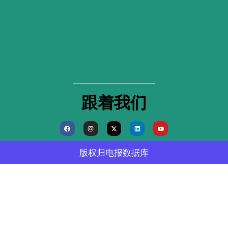
跟着我们
F
I
X
L
Y
a
n
-
i
o
c
s
t
n
u
e
t
w
k
t
b
a
i
e
u
版权归
电报数据库
o
g
t
d
b
o
r
t
i
e
k
a
e
n
m
r