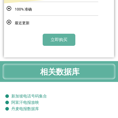
100% 准确
最近更新
立即购买
相关数据库
新加坡电话号码集合
阿富汗电报放映
丹麦电报数据库