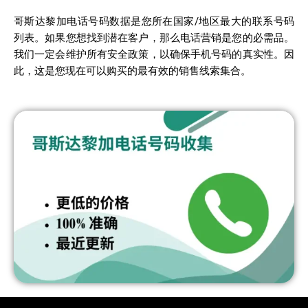
哥斯达黎加电话号码数据是您所在国家/地区最大的联系号码
列表。如果您想找到潜在客户，那么电话营销是您的必需品。
我们一定会维护所有安全政策，以确保手机号码的真实性。因
此，这是您现在可以购买的最有效的销售线索集合。