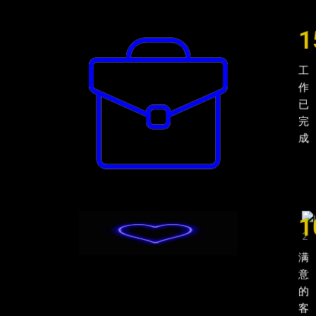
1
工
作
已
完
成
1
满
意
的
客