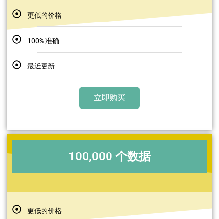
更低的价格
100% 准确
最近更新
立即购买
100,000 个数据
更低的价格