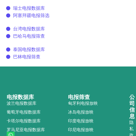
瑞士电报数据库
阿塞拜疆电报筛选
台湾电报数据库
巴哈马电报筛查
泰国电报数据库
巴林电报筛查
电报数据库
电报筛查
公
司
波兰电报数据库
匈牙利电报放映
信
葡萄牙电报数据库
冰岛电报放映
息
卡塔尔电报数据库
印度电报放映
隐
私
罗马尼亚电报数据库
印尼电报放映
W
T
P
政