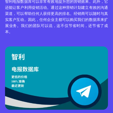
智利电报数据库可以非常有效地提升您的营销效果。此外，它
还能让客户利用促销活动。通过这种营销计划建立有效的沟通
渠道，可以帮助任何人获得更高的排名。经销商可以随时与真
实客户互动。因此，任何企业主都可以购买我们的数据库来扩
展业务。我们的团队可以说，这不仅节省时间，还节省了成
本。