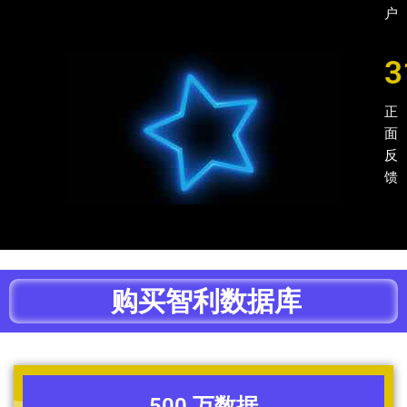
户
3
正
面
反
馈
购买智利数据库
500 万数据