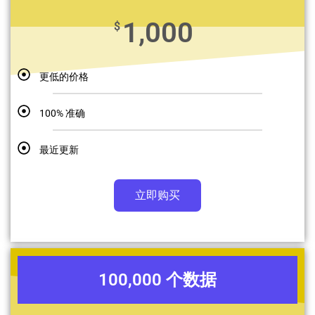
1,000
$
更低的价格
100% 准确
最近更新
立即购买
100,000 个数据