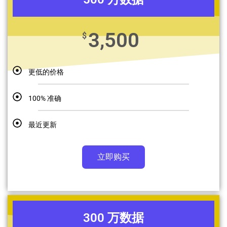
3,500
$
更低的价格
100% 准确
最近更新
立即购买
300 万数据