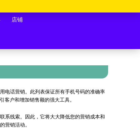
客
店铺
用电话营销。此列表保证所有手机号码的准确率
吸引客户和增加销售额的强大工具。
联系线索。因此，它将大大降低您的营销成本和
的营销活动。