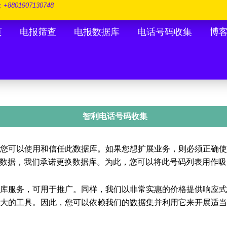
: +8801907130748
页
电报筛查
电报数据库
电话号码收集
博
智利电话号码收集
您可以使用和信任此数据库。如果您想扩展业务，则必须正确使
跳出率数据，我们承诺更换数据库。为此，您可以将此号码列表用作
库服务，可用于推广。同样，我们以非常实惠的价格提供响应式
大的工具。因此，您可以依赖我们的数据集并利用它来开展适当