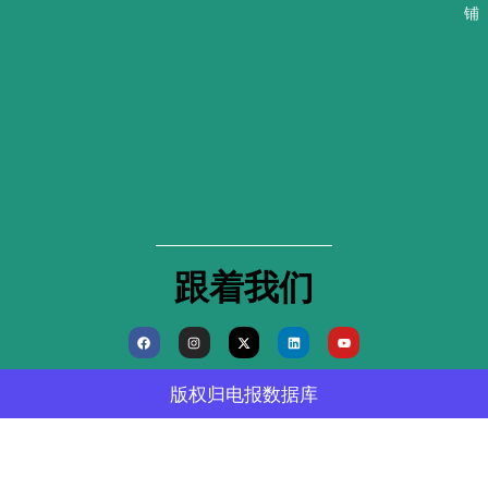
铺
跟着我们
F
I
X
L
Y
a
n
-
i
o
c
s
t
n
u
e
t
w
k
t
b
a
i
e
u
版权归
电报数据库
o
g
t
d
b
o
r
t
i
e
k
a
e
n
m
r