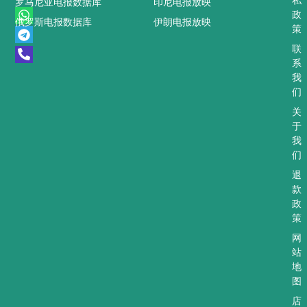
罗马尼亚电报数据库
印尼电报放映
W
T
P
政
俄罗斯电报数据库
伊朗电报放映
h
e
h
策
a
l
o
t
e
n
联
s
g
e
系
a
r
-
我
p
a
a
们
p
m
l
t
关
于
我
们
退
款
政
策
网
站
地
图
店