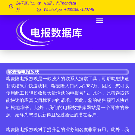
跳
24/7客户支
电报：@phondata
持
WhatsApp: +8801907130748
至
内
容
喀麦隆电报放映
喀麦隆电报放映是一款强大的联系人搜索工具，可帮助您快速
获取结果并快速获利。喀麦隆人口约为2987万。因此，您可以
使用此工具轻松收集大量活跃的电报号码。此外，此筛选器还
能快速响应真实目标客户的请求。因此，您的销售额可以快速
轻松地增长。此外，我们的电报数据库网站是一个可靠的来
源，始终为您提供新鲜且经过验证的潜在客户。
喀麦隆电报放映对于提升您的业务知名度非常有用。此外，我