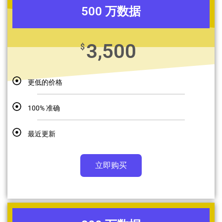
500 万数据
3,500
$
更低的价格
100% 准确
最近更新
立即购买